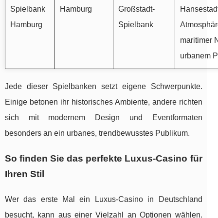
Spielbank
Hamburg
Großstadt-
Hansestad
Hamburg
Spielbank
Atmosphär
maritimer 
urbanem P
Jede dieser Spielbanken setzt eigene Schwerpunkte.
Einige betonen ihr historisches Ambiente, andere richten
sich mit modernem Design und Eventformaten
besonders an ein urbanes, trendbewusstes Publikum.
So finden Sie das perfekte Luxus-Casino für
Ihren Stil
Wer das erste Mal ein Luxus-Casino in Deutschland
besucht, kann aus einer Vielzahl an Optionen wählen.