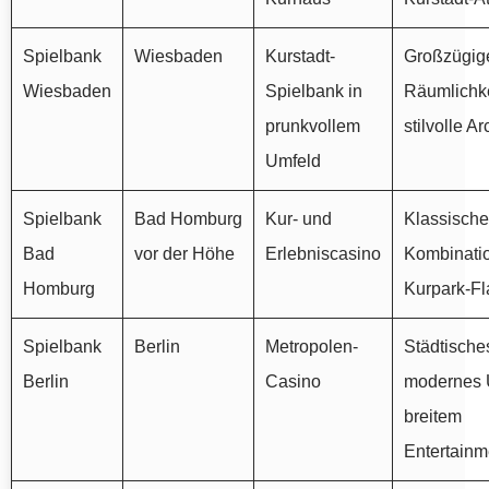
Spielbank
Wiesbaden
Kurstadt-
Großzügig
Wiesbaden
Spielbank in
Räumlichk
prunkvollem
stilvolle Ar
Umfeld
Spielbank
Bad Homburg
Kur- und
Klassische
Bad
vor der Höhe
Erlebniscasino
Kombinatio
Homburg
Kurpark-Fl
Spielbank
Berlin
Metropolen-
Städtische
Berlin
Casino
modernes 
breitem
Entertain