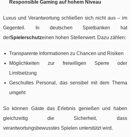
Responsible Gaming auf hohem Niveau
Luxus und Verantwortung schließen sich nicht aus – im
Gegenteil. In deutschen Spielbanken hat
der
Spielerschutz
einen hohen Stellenwert. Dazu zählen:
Transparente Informationen zu Chancen und Risiken
Möglichkeiten zur freiwilligen Sperre oder
Limitsetzung
Geschultes Personal, das sensibel mit dem Thema
umgeht
So können Gäste das Erlebnis genießen und haben
gleichzeitig die Sicherheit, dass
verantwortungsbewusstes Spielen unterstützt wird.