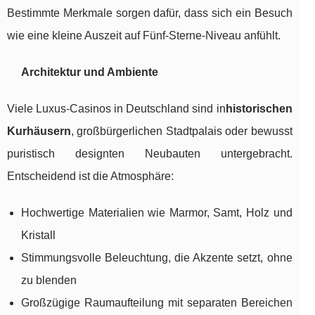
Bestimmte Merkmale sorgen dafür, dass sich ein Besuch
wie eine kleine Auszeit auf Fünf-Sterne-Niveau anfühlt.
Architektur und Ambiente
Viele Luxus-Casinos in Deutschland sind in
historischen
Kurhäusern
, großbürgerlichen Stadtpalais oder bewusst
puristisch designten Neubauten untergebracht.
Entscheidend ist die Atmosphäre:
Hochwertige Materialien wie Marmor, Samt, Holz und
Kristall
Stimmungsvolle Beleuchtung, die Akzente setzt, ohne
zu blenden
Großzügige Raumaufteilung mit separaten Bereichen