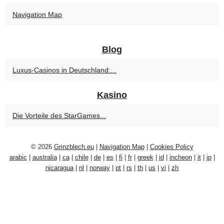
Navigation Map
Blog
Luxus-Casinos in Deutschland:...
Kasino
Die Vorteile des StarGames...
© 2026
Grinzblech.eu
|
Navigation Map
|
Cookies Policy
arabic
|
australia
|
ca
|
chile
|
de
|
es
|
fi
|
fr
|
greek
|
id
|
incheon
|
it
|
jp
|
nicaragua
|
nl
|
norway
|
pt
|
rs
|
th
|
us
|
vi
|
zh