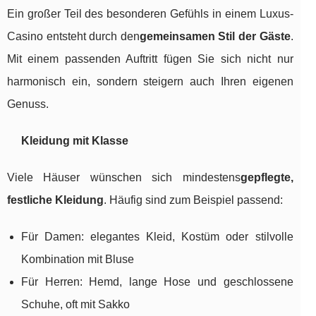
Ein großer Teil des besonderen Gefühls in einem Luxus-
Casino entsteht durch den
gemeinsamen Stil der Gäste
.
Mit einem passenden Auftritt fügen Sie sich nicht nur
harmonisch ein, sondern steigern auch Ihren eigenen
Genuss.
Kleidung mit Klasse
Viele Häuser wünschen sich mindestens
gepflegte,
festliche Kleidung
. Häufig sind zum Beispiel passend:
Für Damen: elegantes Kleid, Kostüm oder stilvolle
Kombination mit Bluse
Für Herren: Hemd, lange Hose und geschlossene
Schuhe, oft mit Sakko