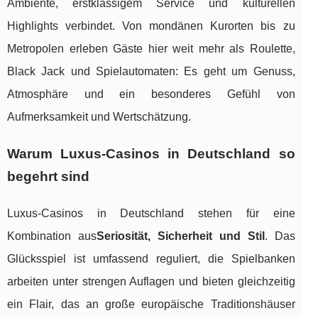
Ambiente, erstklassigem Service und kulturellen
Highlights verbindet. Von mondänen Kurorten bis zu
Metropolen erleben Gäste hier weit mehr als Roulette,
Black Jack und Spielautomaten: Es geht um Genuss,
Atmosphäre und ein besonderes Gefühl von
Aufmerksamkeit und Wertschätzung.
Warum Luxus-Casinos in Deutschland so
begehrt sind
Luxus-Casinos in Deutschland stehen für eine
Kombination aus
Seriosität, Sicherheit und Stil
. Das
Glücksspiel ist umfassend reguliert, die Spielbanken
arbeiten unter strengen Auflagen und bieten gleichzeitig
ein Flair, das an große europäische Traditionshäuser