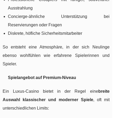
Ausstrahlung
Concierge-ähnliche Unterstützung bei
Reservierungen oder Fragen
Diskrete, höfliche Sicherheitsmitarbeiter
So entsteht eine Atmosphäre, in der sich Neulinge
ebenso wohlfühlen wie erfahrene Spielerinnen und
Spieler.
Spielangebot auf Premium-Niveau
Ein Luxus-Casino bietet in der Regel eine
breite
Auswahl klassischer und moderner Spiele
, oft mit
unterschiedlichen Limits: